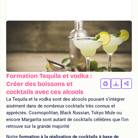
Formation Tequila et vodka :
Créer des boissons et
IMPRIMER
TÉLÉCHA
PAR
LA
LA
cocktails avec ces alcools
FORMATION
FORMAT
FOR
La Tequila et la vodka sont des alcools pouvant s’intégrer
aisément dans de nombreux cocktails très connus et
appréciés. Cosmopolitan, Black Russian, Tokyo Mule ou
encore Margarita sont autant de cocktails célèbres que l’on
retrouve sur la grande majorité
Notre
formation à la réalisation de cocktails à base de