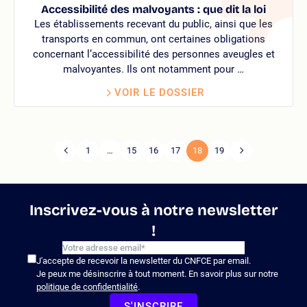
Accessibilité des malvoyants : que dit la loi
Les établissements recevant du public, ainsi que les
transports en commun, ont certaines obligations
concernant l’accessibilité des personnes aveugles et
malvoyantes. Ils ont notamment pour …
VOIR LE DOSSIER
1
…
15
16
17
18
19
Page
Pagination
Page
précédente
suivante
Inscrivez-vous à notre newsletter
!
J'accepte de recevoir la newsletter du CNFCE par email.
Je peux me désinscrire à tout moment. En savoir plus sur notre
politique de confidentialité
.
S'INSCRIRE