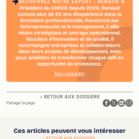
DÉCOUVREZ NOTRE EXPERT : RENAUD B.
Président du CNFCE depuis 2020, Renaud
cumule plus de 20 ans d’expérience dans la
formation professionnelle. Passionné par
l’entrepreneuriat et le management, il allie
vision stratégique et ancrage opérationnel.
Soucieux d’innovation et de qualité, il
accompagne entreprises et collaborateurs
dans leurs projets de développement, avec
pour ambition de transformer chaque défi en
opportunité de croissance.
Son LinkedIn
RETOUR AUX DOSSIERS
Partager la page :
Ces articles peuvent vous intéresser
RETOUR AUX DOSSIERS