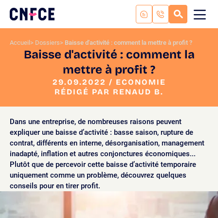
Aller
au
RECHERC
ME
Logo
MOB
contenu
site
Aller
Accueil
Dossiers
Baisse d'activité : comment la mettre à profit ?
au
Baisse d'activité : comment la
menu
mettre à profit ?
Aller
à
29.09.2022 / ECONOMIE
la
RÉDIGÉ PAR RENAUD B.
recherche
Dans une entreprise, de nombreuses raisons peuvent
expliquer une baisse d’activité : basse saison, rupture de
contrat, différents en interne, désorganisation, management
inadapté, inflation et autres conjonctures économiques...
Plutôt que de percevoir cette baisse d’activité temporaire
uniquement comme un problème, découvrez quelques
conseils pour en tirer profit.