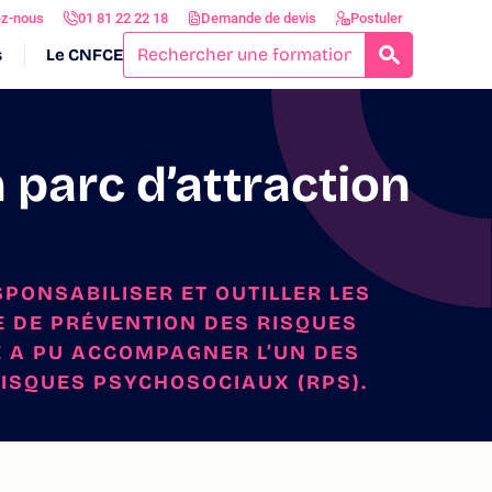
ez-nous
01 81 22 22 18
Demande de devis
Postuler
s
Le CNFCE
RECHERCH
 parc d’attraction
PONSABILISER ET OUTILLER LES
 DE PRÉVENTION DES RISQUES
E A PU ACCOMPAGNER L’UN DES
RISQUES PSYCHOSOCIAUX (RPS).