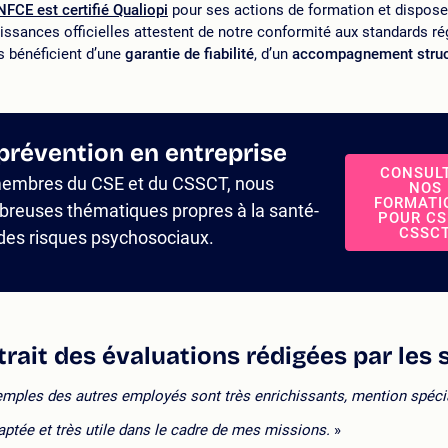
FCE est certifié Qualiopi
pour ses actions de formation et dispose 
issances officielles attestent de notre conformité aux standards r
ts bénéficient d’une
garantie de fiabilité
, d’un
accompagnement struc
prévention en entreprise
CONSUL
 membres du CSE et du CSSCT, nous
NOS
FORMATI
reuses thématiques propres à la santé-
POUR CS
CSSC
n des risques psychosociaux.
rait des évaluations rédigées par les 
xemples des autres employés sont très enrichissants, mention spécia
aptée et très utile dans le cadre de mes missions.
»