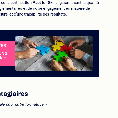
de la certification
Pact for Skills
, garantissant la qualité
églementaires et de notre engagement en matière de
turé
, et d’une
traçabilité des résultats
.
TER
ONS
E –
T
stagiaires
le pour notre formatrice.
»