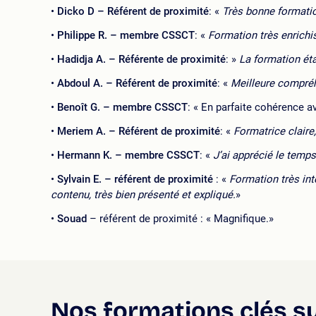
Dicko D – Référent de proximité
: «
Très bonne formatio
Philippe R. – membre CSSCT
: «
Formation très enrichis
Hadidja A. – Référente de proximité
: »
La formation étai
Abdoul A. – Référent de proximité
: «
Meilleure compré
Benoît G. – membre CSSCT
: « En parfaite cohérence av
Meriem A. – Référent de proximité
: «
Formatrice claire,
Hermann K. – membre CSSCT
: «
J’ai apprécié le temp
Sylvain E. – référent de proximité
: «
Formation très inté
contenu, très bien présenté et expliqué.
»
Souad
– référent de proximité : « Magnifique.»
Nos formations clés s