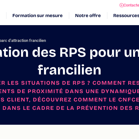
Contact
Formation sur mesure
Notre offre
Ressource
arc d’attraction francilien
uation des RPS pour un
francilien
 LES SITUATIONS DE RPS ? COMMENT RES
ENTS DE PROXIMITÉ DANS UNE DYNAMIQUE
S CLIENT, DÉCOUVREZ COMMENT LE CNFC
, DANS LE CADRE DE LA PRÉVENTION DES 