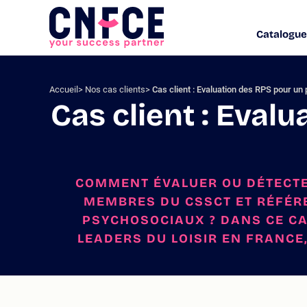
Aller
au
Catalogue
Logo
contenu
site
Aller
au
menu
Accueil
Nos cas clients
Cas client : Evaluation des RPS pour un p
Aller
Cas client : Eval
à
la
recherche
COMMENT ÉVALUER OU DÉTECTER
MEMBRES DU CSSCT ET RÉFÉR
PSYCHOSOCIAUX ? DANS CE CA
LEADERS DU LOISIR EN FRANCE