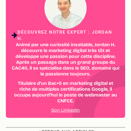
DÉCOUVREZ NOTRE EXPERT : JORDAN
H.
Animé par une curiosité insatiable, Jordan H.
découvre le marketing digital très tôt et
développe une passion pour cette discipline.
Après un passage dans un grand groupe du
CAC40, il se spécialise dans le SEO, domaine qui
le passionne toujours.
Titulaire d’un Bac+5 en marketing digital et
riche de multiples certifications Google, il
occupe aujourd’hui le poste de webmaster au
CNFCE.
Son LinkedIn