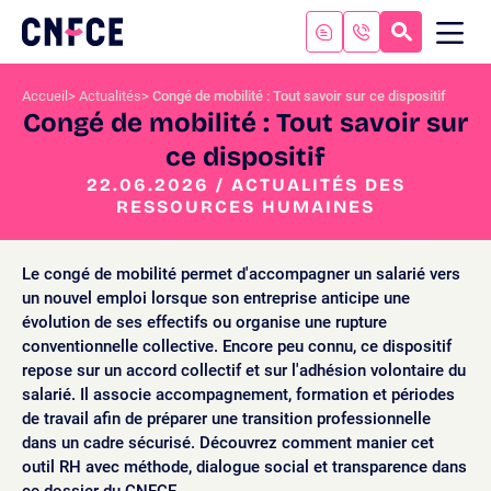
Aller
au
RECHERC
ME
Logo
MOB
contenu
site
Aller
Accueil
Actualités
Congé de mobilité : Tout savoir sur ce dispositif
au
Congé de mobilité : Tout savoir sur
menu
ce dispositif
Aller
à
22.06.2026 / ACTUALITÉS DES
la
RESSOURCES HUMAINES
recherche
Le congé de mobilité permet d'accompagner un salarié vers
un nouvel emploi lorsque son entreprise anticipe une
évolution de ses effectifs ou organise une rupture
conventionnelle collective. Encore peu connu, ce dispositif
repose sur un accord collectif et sur l'adhésion volontaire du
salarié. Il associe accompagnement, formation et périodes
de travail afin de préparer une transition professionnelle
dans un cadre sécurisé. Découvrez comment manier cet
outil RH avec méthode, dialogue social et transparence dans