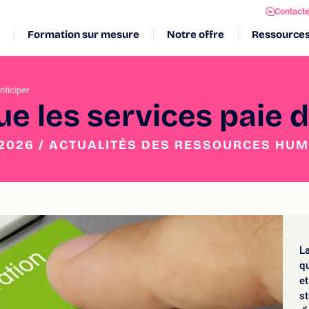
Contact
Formation sur mesure
Notre offre
Ressource
nticiper
ue les services paie d
.2026 / ACTUALITÉS DES RESSOURCES HU
La
qu
et
st