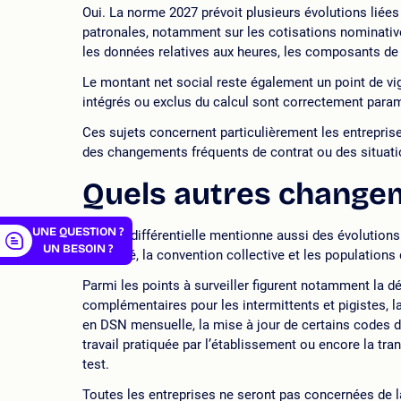
Oui. La norme 2027 prévoit plusieurs évolutions liées 
patronales, notamment sur les cotisations nominativ
les données relatives aux heures, les composants de 
Le montant net social reste également un point de vig
intégrés ou exclus du calcul sont correctement param
er
Ces sujets concernent particulièrement les entreprise
des changements fréquents de contrat ou des situat
Quels autres changem
UNE QUESTION ?
La note différentielle mentionne aussi des évolutions
UN BESOIN ?
d’activité, la convention collective et les populations
Parmi les points à surveiller figurent notamment la 
complémentaires pour les intermittents et pigistes, 
en DSN mensuelle, la mise à jour de certains codes de
travail pratiquée par l’établissement ou encore la 
test.
Toutes les entreprises ne seront pas concernées de l