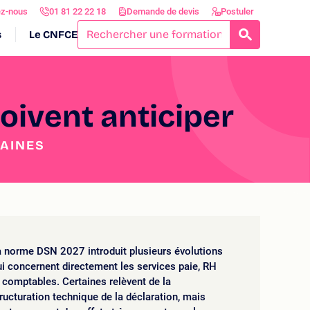
ez-nous
01 81 22 22 18
Demande de devis
Postuler
s
Le CNFCE
RECHERCH
oivent anticiper
MAINES
 norme DSN 2027 introduit plusieurs évolutions
i concernent directement les services paie, RH
 comptables. Certaines relèvent de la
ructuration technique de la déclaration, mais