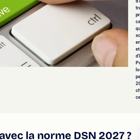
d’
tr
pr
ca
q
so
en
et
d’
Po
lo
pa
20
c
c
 avec la norme DSN 2027 ?