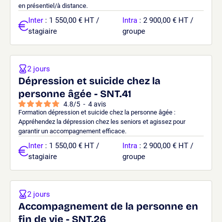
en présentiel/à distance.
Inter
: 1 550,00 € HT /
Intra
: 2 900,00 € HT /
stagiaire
groupe
2 jours
Dépression et suicide chez la
personne âgée - SNT.41
4.8
/
5
-
4
avis
Formation dépression et suicide chez la personne âgée :
Appréhendez la dépression chez les seniors et agissez pour
garantir un accompagnement efficace.
Inter
: 1 550,00 € HT /
Intra
: 2 900,00 € HT /
stagiaire
groupe
2 jours
Accompagnement de la personne en
fin de vie - SNT.26