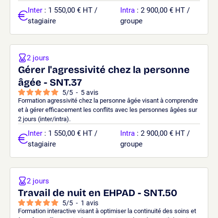
Inter
: 1 550,00 € HT /
Intra
: 2 900,00 € HT /
stagiaire
groupe
2 jours
Gérer l'agressivité chez la personne
âgée - SNT.37
5
/
5
-
5
avis
Formation agressivité chez la personne âgée visant à comprendre
et à gérer efficacement les conflits avec les personnes âgées sur
2 jours (inter/intra).
Inter
: 1 550,00 € HT /
Intra
: 2 900,00 € HT /
stagiaire
groupe
2 jours
Travail de nuit en EHPAD - SNT.50
5
/
5
-
1
avis
Formation interactive visant à optimiser la continuité des soins et