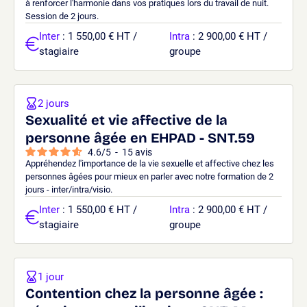
à renforcer l'harmonie dans vos pratiques lors du travail de nuit.
Session de 2 jours.
Inter
: 1 550,00 € HT /
Intra
: 2 900,00 € HT /
stagiaire
groupe
2 jours
Sexualité et vie affective de la
personne âgée en EHPAD - SNT.59
4.6
/
5
-
15
avis
Appréhendez l'importance de la vie sexuelle et affective chez les
personnes âgées pour mieux en parler avec notre formation de 2
jours - inter/intra/visio.
Inter
: 1 550,00 € HT /
Intra
: 2 900,00 € HT /
stagiaire
groupe
1 jour
Contention chez la personne âgée :