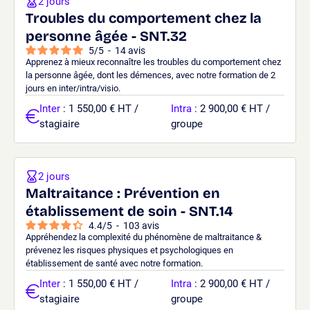
2 jours
Troubles du comportement chez la
personne âgée - SNT.32
5
/
5
-
14
avis
Apprenez à mieux reconnaître les troubles du comportement chez
la personne âgée, dont les démences, avec notre formation de 2
jours en inter/intra/visio.
Inter
: 1 550,00 € HT /
Intra
: 2 900,00 € HT /
stagiaire
groupe
2 jours
Maltraitance : Prévention en
établissement de soin - SNT.14
4.4
/
5
-
103
avis
Appréhendez la complexité du phénomène de maltraitance &
prévenez les risques physiques et psychologiques en
établissement de santé avec notre formation.
Inter
: 1 550,00 € HT /
Intra
: 2 900,00 € HT /
stagiaire
groupe