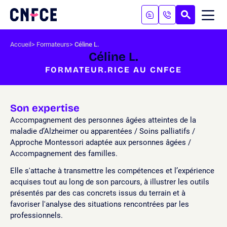
Aller
au
RECHERC
ME
Logo
MOB
contenu
site
Aller
Accueil
Formateurs
Céline L.
au
Céline L.
menu
FORMATEUR.RICE AU CNFCE
Aller
à
la
recherche
Son expertise
Accompagnement des personnes âgées atteintes de la
maladie d’Alzheimer ou apparentées / Soins palliatifs /
Approche Montessori adaptée aux personnes âgées /
Accompagnement des familles.
Elle s'attache à transmettre les compétences et l’expérience
acquises tout au long de son parcours, à illustrer les outils
présentés par des cas concrets issus du terrain et à
favoriser l'analyse des situations rencontrées par les
professionnels.