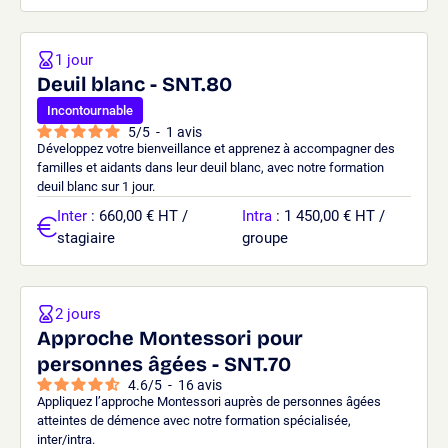
1 jour
Deuil blanc - SNT.80
Incontournable
5
/
5
-
1
avis
Développez votre bienveillance et apprenez à accompagner des
familles et aidants dans leur deuil blanc, avec notre formation
deuil blanc sur 1 jour.
Inter
: 660,00 € HT /
Intra
: 1 450,00 € HT /
stagiaire
groupe
2 jours
Approche Montessori pour
personnes âgées - SNT.70
4.6
/
5
-
16
avis
Appliquez l’approche Montessori auprès de personnes âgées
atteintes de démence avec notre formation spécialisée,
inter/intra.