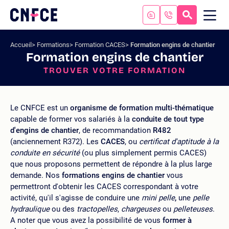
Aller
au
RECHERC
ME
Logo
MOB
contenu
site
Aller
Accueil
Formations
Formation CACES
Formation engins de chantier
au
Formation engins de chantier
menu
TROUVER VOTRE FORMATION
Aller
à
la
recherche
Le CNFCE est un
organisme de formation multi-thématique
capable de former vos salariés à la
conduite de tout type
d'engins de chantier
, de recommandation
R482
(anciennement R372). Les
CACES
, ou
certificat d'aptitude à la
conduite en sécurité
(ou plus simplement permis CACES)
que nous proposons permettent de répondre à la plus large
demande. Nos
formations engins de chantier
vous
permettront d'obtenir les CACES correspondant à votre
activité, qu'il s'agisse de conduire une
mini pelle
,
une
pelle
hydraulique
ou des
tractopelles
,
chargeuses
ou
pelleteuses
.
A noter que vous avez la possibilité de vous
former à