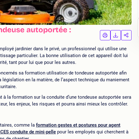
ondeuse autoportée :
IMPRIMER
TÉLÉCHA
PAR
LA
LA
FORMATION
FORMAT
FORM
ployé jardinier dans le privé, un professionnel qui utilise une
issage particulier. La bonne utilisation de cet appareil doit lui
rité, tant pour lui que pour les autres.
cernés sa formation utilisation de tondeuse autoportée afin
la législation en la matière, de l’aspect technique du maniement
uritaire.
t à la formation sur la conduite d’une tondeuse autoportée sera
r, les enjeux, les risques et pourra ainsi mieux les contrôler.
taires, comme la
formation gestes et postures pour agent
CES conduite de mini-pelle
pour les employés qui cherchent à
ns de chantier.