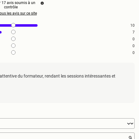
r
17
avis soumis à un
contrôle
ous les avis sur ce site
10
7
0
0
0
 attentive du formateur, rendant les sessions intéressantes et