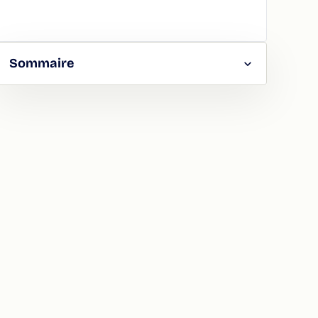
Sommaire
RGER
TAGER
LA
ION
ATION