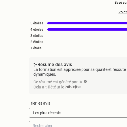
Basé su
Voir t
5
étoiles
4
étoiles
3
étoiles
2
étoiles
1
étoile
Résumé des avis
La formation est appréciée pour sa qualité et l'écoute
dynamiques.
Ce résumé est généré par IA
Cela a-t-il été utile ?
Oui
Non
Trier les avis