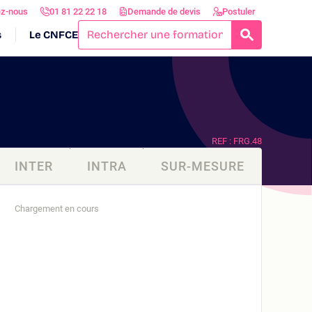
ez-nous
01 81 22 22 18
Demande de devis
Postuler
s
Le CNFCE
RECHERCH
REF : FRG.48
INTER
INTRA
SUR-MESURE