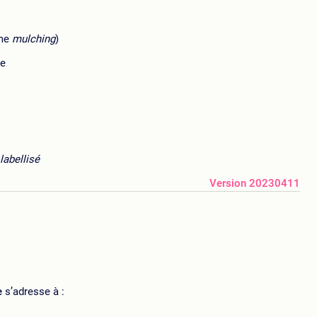
ame
mulching
)
te
labellisé
Version 20230411
e
s’adresse à :