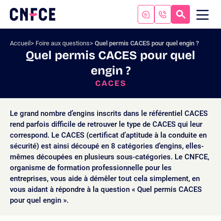
Aller
au
RECHERC
ME
Logo
MOB
contenu
site
Aller
Accueil
Foire aux questions
Quel permis CACES pour quel engin ?
au
Quel permis CACES pour quel
menu
engin ?
Aller
à
CACES
la
recherche
Le grand nombre d’engins inscrits dans le référentiel CACES
rend parfois difficile de retrouver le type de CACES qui leur
correspond. Le CACES (certificat d’aptitude à la conduite en
sécurité) est ainsi découpé en 8 catégories d’engins, elles-
mêmes découpées en plusieurs sous-catégories. Le CNFCE,
organisme de formation professionnelle pour les
entreprises, vous aide à démêler tout cela simplement, en
vous aidant à répondre à la question « Quel permis CACES
pour quel engin ».