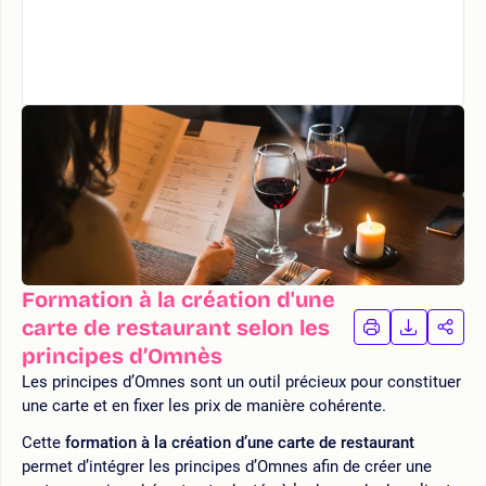
Formation à la création d'une
carte de restaurant selon les
IMPRIMER
TÉLÉCHA
PAR
LA
LA
principes d’Omnès
FORMATION
FORMAT
FOR
Les principes d’Omnes sont un outil précieux pour constituer
une carte et en fixer les prix de manière cohérente.
Cette
formation à la création d’une carte de restaurant
permet d’intégrer les principes d’Omnes afin de créer une