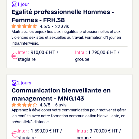
1 jour
Egalité professionnelle Hommes -
Femmes - FRH.38
4.6
/
5
-
22
avis
Maîtrisez les enjeux liés aux inégalités professionnelles et aux
violences sexistes et sexuelles au travail. Formation d'1 jour en
intra/inter/visio.
Inter
: 910,00 € HT /
Intra
: 1 790,00 € HT /
stagiaire
groupe
2 jours
Communication bienveillante en
management - MNG.143
4.3
/
5
-
6
avis
Apprenez à développer votre communication pour motiver et gérer
les conflits avec notre formation communication bienveillante, en
présentiel/à distance.
Inter
: 1 590,00 € HT /
Intra
: 3 700,00 € HT /
stagiaire
groupe