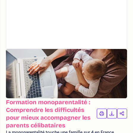
Formation monoparentalité :
Comprendre les difficultés
IMPRIMER
TÉLÉCHA
PAR
pour mieux accompagner les
LA
LA
parents célibataires
FORMATION
FORMAT
FOR
La monoparentalité touche une famille sur 4 en France