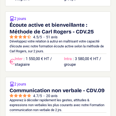
2 jours
Écoute active et bienveillante :
Méthode de Carl Rogers - CDV.25
4.5
/
5
-
51
avis
Développez votre relation à autrui en maîtrisant votre capacité
d'écoute avec notre formation écoute active selon la méthode de
Carl Rogers, sur 2 jours.
Inter
: 1 550,00 € HT /
Intra
: 3 580,00 € HT /
stagiaire
groupe
2 jours
Communication non verbale - CDV.09
4.7
/
5
-
20
avis
Apprenez à décoder rapidement les gestes, attitudes &
expressions non verbales les plus courants avec notre Formation
communication non verbale de 2 jrs.