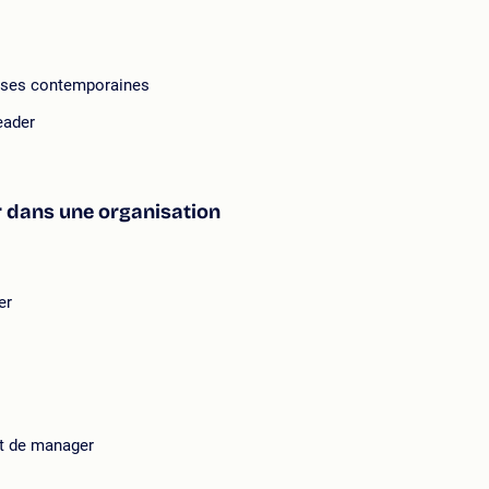
rises contemporaines
eader
er dans une organisation
er
et de manager