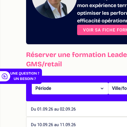
mon expérience terra
optimiser les perfo
efficacité opération
VOIR SA FICHE FO
er
Réserver une formation Leade
GMS/retail
UNE QUESTION ?
UN BESOIN ?
Période
Ville/f
Du 01.09.26 au 02.09.26
Du 10.09.26 au 11.09.26