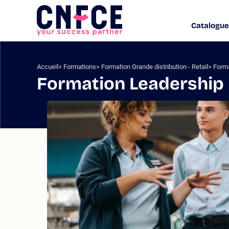
Aller
au
Catalogue
Logo
contenu
site
Aller
au
menu
Accueil
Formations
Formation Grande distribution - Retail
Forma
Aller
Formation Leadership 
à
la
recherche