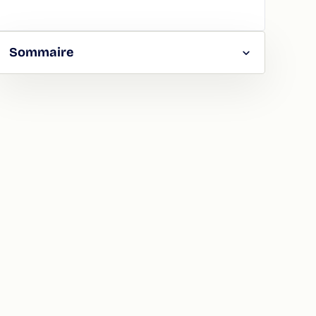
Sommaire
RGER
TAGER
LA
ION
ATION