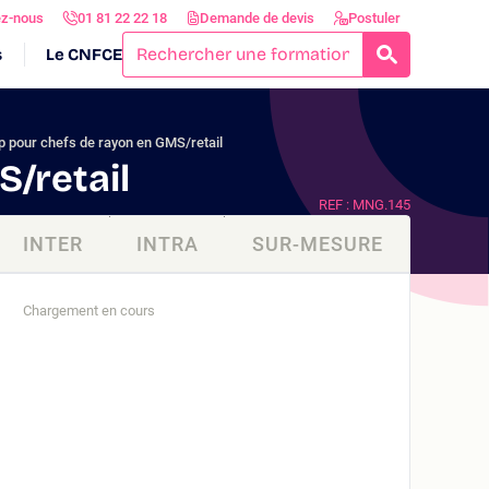
ez-nous
01 81 22 22 18
Demande de devis
Postuler
s
Le CNFCE
RECHERCH
 pour chefs de rayon en GMS/retail
/retail
REF : MNG.145
INTER
INTRA
SUR-MESURE