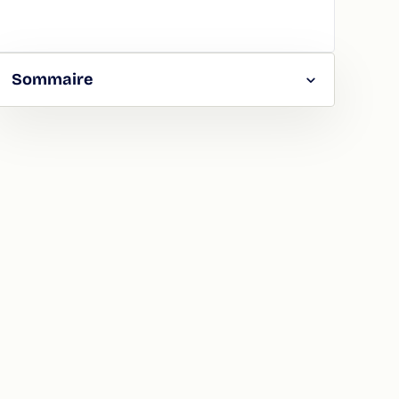
Sommaire
RGER
TAGER
LA
ION
ATION