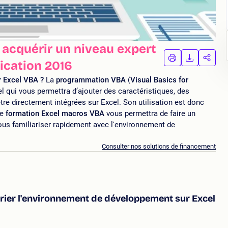
 acquérir un niveau expert
IMPRIMER
TÉLÉCHA
PAR
lication 2016
LA
LA
FORMATION
FORMAT
FORM
 Excel VBA ?
La
programmation VBA
(
Visual Basics for
el qui vous permettra d’ajouter des caractéristiques, des
e directement intégrées sur Excel. Son utilisation est donc
de
formation Excel macros VBA
vous permettra de faire un
ous familiariser rapidement avec l'environnement de
Consulter nos solutions de financement
rier l'environnement de développement sur Excel