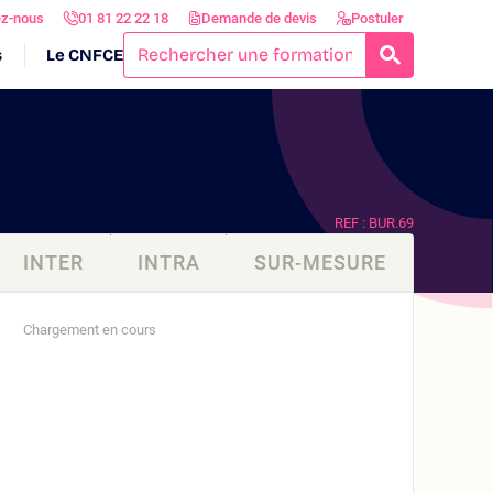
ez-nous
01 81 22 22 18
Demande de devis
Postuler
s
Le CNFCE
RECHERCH
REF : BUR.69
INTER
INTRA
SUR-MESURE