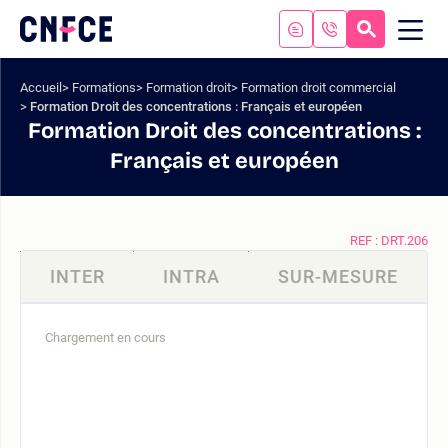
Aller
au
RECHERC
ME
Logo
MOB
contenu
site
Aller
Accueil
Formations
Formation droit
Formation droit commercial
au
Formation Droit des concentrations : Français et européen
menu
Formation Droit des concentrations :
Aller
Français et européen
à
la
recherche
REF : DRT.206
INTER
INTRA
SUR-MESURE