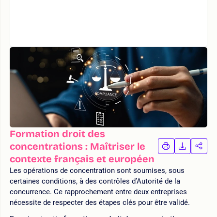
Formation droit des
concentrations : Maîtriser le
IMPRIMER
TÉLÉCHA
PAR
LA
LA
contexte français et européen
FORMATION
FORMAT
FOR
Les opérations de concentration sont soumises, sous
certaines conditions, à des contrôles d’Autorité de la
concurrence. Ce rapprochement entre deux entreprises
nécessite de respecter des étapes clés pour être validé.