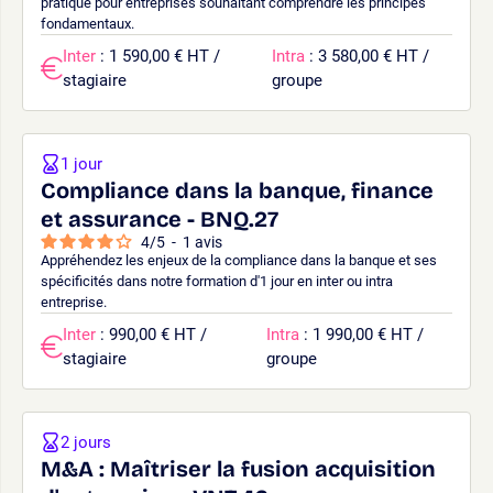
pratique pour entreprises souhaitant comprendre les principes
fondamentaux.
Inter
: 1 590,00 € HT /
Intra
: 3 580,00 € HT /
stagiaire
groupe
1 jour
Compliance dans la banque, finance
et assurance - BNQ.27
4
/
5
-
1
avis
Appréhendez les enjeux de la compliance dans la banque et ses
spécificités dans notre formation d'1 jour en inter ou intra
entreprise.
Inter
: 990,00 € HT /
Intra
: 1 990,00 € HT /
stagiaire
groupe
2 jours
M&A : Maîtriser la fusion acquisition