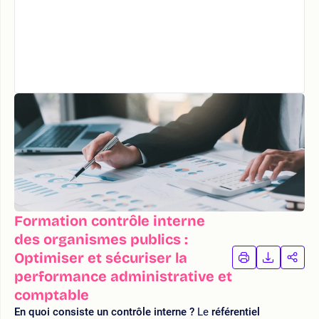
Formation contrôle interne
des organismes publics :
Optimiser et sécuriser la
IMPRIMER
TÉLÉCHA
PAR
LA
LA
performance administrative et
FORMATION
FORMAT
FOR
comptable
En quoi consiste un contrôle interne ?
Le
référentiel