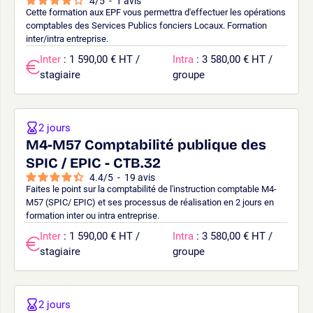
4
/
5
-
1
avis
Cette formation aux EPF vous permettra d'effectuer les opérations
comptables des Services Publics fonciers Locaux. Formation
inter/intra entreprise.
Inter
: 1 590,00 € HT /
Intra
: 3 580,00 € HT /
stagiaire
groupe
2 jours
M4-M57 Comptabilité publique des
SPIC / EPIC - CTB.32
4.4
/
5
-
19
avis
Faites le point sur la comptabilité de l'instruction comptable M4-
M57 (SPIC/ EPIC) et ses processus de réalisation en 2 jours en
formation inter ou intra entreprise.
Inter
: 1 590,00 € HT /
Intra
: 3 580,00 € HT /
stagiaire
groupe
2 jours