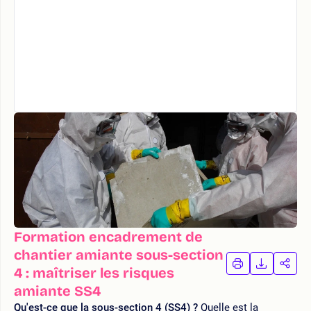
Formation encadrement de
chantier amiante sous-section
IMPRIMER
TÉLÉCHA
PAR
4 : maîtriser les risques
LA
LA
amiante SS4
FORMATION
FORMAT
FOR
Qu'est-ce que la sous-section 4 (SS4) ?
Quelle est la