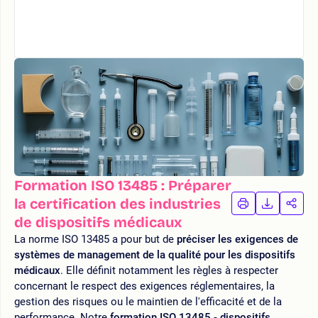
Formation ISO 13485 : Préparer
la certification des industries
IMPRIMER
TÉLÉCHA
PAR
LA
LA
de dispositifs médicaux
FORMATION
FORMAT
FOR
La norme ISO 13485 a pour but de
préciser les exigences de
systèmes de management de la qualité pour les dispositifs
médicaux
. Elle définit notamment les règles à respecter
concernant le respect des exigences réglementaires, la
gestion des risques ou le maintien de l'efficacité et de la
performance. Notre
formation ISO 13485 - dispositifs