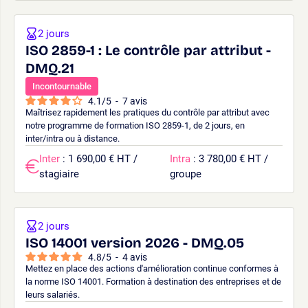
2 jours
ISO 2859-1 : Le contrôle par attribut -
DMQ.21
Incontournable
4.1
/
5
-
7
avis
Maîtrisez rapidement les pratiques du contrôle par attribut avec
notre programme de formation ISO 2859-1, de 2 jours, en
inter/intra ou à distance.
Inter
: 1 690,00 € HT /
Intra
: 3 780,00 € HT /
stagiaire
groupe
2 jours
ISO 14001 version 2026 - DMQ.05
4.8
/
5
-
4
avis
Mettez en place des actions d'amélioration continue conformes à
la norme ISO 14001. Formation à destination des entreprises et de
leurs salariés.