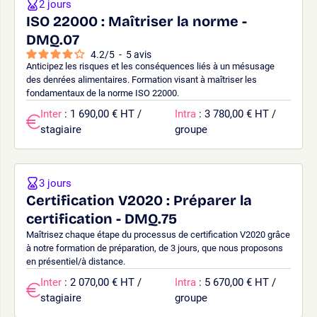
2 jours
ISO 22000 : Maîtriser la norme -
DMQ.07
4.2
/
5
-
5
avis
Anticipez les risques et les conséquences liés à un mésusage
des denrées alimentaires. Formation visant à maîtriser les
fondamentaux de la norme ISO 22000.
Inter
: 1 690,00 € HT /
Intra
: 3 780,00 € HT /
stagiaire
groupe
3 jours
Certification V2020 : Préparer la
certification - DMQ.75
Maîtrisez chaque étape du processus de certification V2020 grâce
à notre formation de préparation, de 3 jours, que nous proposons
en présentiel/à distance.
Inter
: 2 070,00 € HT /
Intra
: 5 670,00 € HT /
stagiaire
groupe