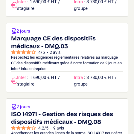
Inter
: 1 690,00 € HT /
Intra
: 3 780,00 € HT /
stagiaire
groupe
2 jours
Marquage CE des dispositifs
médicaux - DMQ.03
4
/
5
-
2
avis
Respectez les exigences réglementaires relatives au marquage
CE des dispositifs médicaux grâce à notre formation de 2 jours en
inter/ intra entreprise.
Inter
: 1 690,00 € HT /
Intra
: 3 780,00 € HT /
stagiaire
groupe
2 jours
ISO 14971 - Gestion des risques des
dispositifs médicaux - DMQ.08
4.2
/
5
-
9
avis
Appréhendez les grandes lignes de la norme ISO 14917 pour gérer