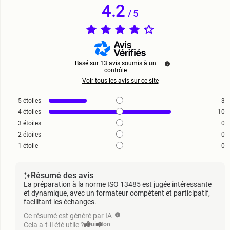
4.2
/
5
Basé sur
13
avis soumis à un
contrôle
Voir tous les avis sur ce site
5
étoiles
3
4
étoiles
10
3
étoiles
0
2
étoiles
0
1
étoile
0
Résumé des avis
La préparation à la norme ISO 13485 est jugée intéressante
et dynamique, avec un formateur compétent et participatif,
facilitant les échanges.
Ce résumé est généré par IA
Cela a-t-il été utile ?
Oui
Non