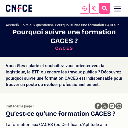
Aller
au
RECHERC
ME
Logo
MOB
contenu
site
Aller
Accueil
Foire aux questions
Pourquoi suivre une formation CACES ?
au
Pourquoi suivre une formation
menu
CACES ?
Aller
à
CACES
la
recherche
Vous êtes salarié et souhaitez-vous orienter vers la
logistique, le BTP ou encore les travaux publics ? Découvrez
pourquoi suivre une formation CACES est indispensable pour
trouver un poste ou évoluer professionnellement.
Partager la page :
Qu’est-ce qu’une formation CACES ?
La formation aux CACES (ou Certificat d’Aptitude à la