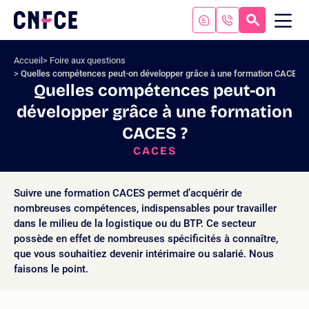
Aller
au
RECHERC
ME
Logo
MOB
contenu
site
Aller
Accueil
Foire aux questions
au
Quelles compétences peut-on développer grâce à une formation CACES ?
menu
Quelles compétences peut-on
Aller
développer grâce à une formation
à
la
CACES ?
recherche
CACES
Suivre une formation CACES permet d’acquérir de
nombreuses compétences, indispensables pour travailler
dans le milieu de la logistique ou du BTP. Ce secteur
possède en effet de nombreuses spécificités à connaître,
que vous souhaitiez devenir intérimaire ou salarié. Nous
faisons le point.