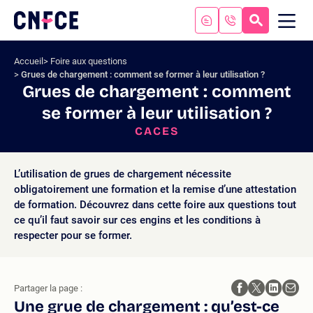
Aller
au
RECHERC
ME
Logo
MOB
contenu
site
Aller
Accueil
Foire aux questions
au
Grues de chargement : comment se former à leur utilisation ?
menu
Grues de chargement : comment
Aller
se former à leur utilisation ?
à
la
CACES
recherche
L’utilisation de grues de chargement nécessite
obligatoirement une formation et la remise d’une attestation
de formation. Découvrez dans cette foire aux questions tout
ce qu’il faut savoir sur ces engins et les conditions à
respecter pour se former.
Partager la page :
Une grue de chargement : qu’est-ce