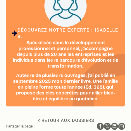
DÉCOUVREZ NOTRE EXPERTE : ISABELLE
B.
Spécialisée dans le développement
professionnel et personnel, j’accompagne
depuis plus de 20 ans les entreprises et les
individus dans leurs parcours d’évolution et de
transformation.
Auteure de plusieurs ouvrages, j’ai publié en
septembre 2025 mon dernier livre, Une famille
en pleine forme toute l’année (Éd. 365), qui
propose des clés concrètes pour allier bien-
être et équilibre au quotidien.
RETOUR AUX DOSSIERS
Partager la page :