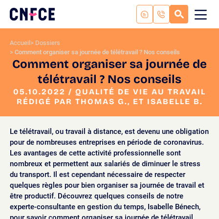
Aller
au
RECHERC
ME
Logo
MOB
contenu
site
Aller
Accueil
Dossiers
au
Comment organiser sa journée de télétravail ? Nos conseils
menu
Comment organiser sa journée de
Aller
télétravail ? Nos conseils
à
la
05.10.2022 / QUALITÉ DE VIE AU TRAVAIL
RÉDIGÉ PAR THOMAS G., ET ISABELLE B.
recherche
Le télétravail, ou travail à distance, est devenu une obligation
pour de nombreuses entreprises en période de coronavirus.
Les avantages de cette activité professionnelle sont
nombreux et permettent aux salariés de diminuer le stress
du transport. Il est cependant nécessaire de respecter
quelques règles pour bien organiser sa journée de travail et
être productif. Découvrez quelques conseils de notre
experte-consultante en gestion du temps, Isabelle Bénech,
pour savoir comment organiser sa journée de télétravail.