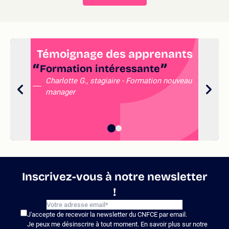
Témoignage des apprenants
Formation intéressante
ex
Charlotte G., stagiaire - Formation nouveau
manager
de
Inscrivez-vous à notre newsletter
!
J'accepte de recevoir la newsletter du CNFCE par email.
Je peux me désinscrire à tout moment. En savoir plus sur notre