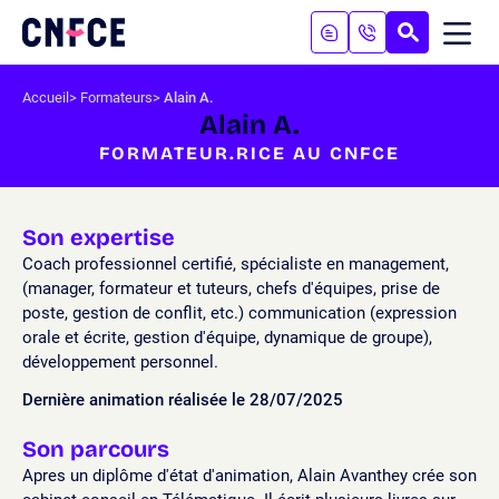
Aller
au
RECHERC
ME
Logo
MOB
contenu
site
Aller
Accueil
Formateurs
Alain A.
au
Alain A.
menu
FORMATEUR.RICE AU CNFCE
Aller
à
la
recherche
Son expertise
Coach professionnel certifié, spécialiste en management,
(manager, formateur et tuteurs, chefs d'équipes, prise de
poste, gestion de conflit, etc.) communication (expression
orale et écrite, gestion d'équipe, dynamique de groupe),
développement personnel.
Dernière animation réalisée le 28/07/2025
Son parcours
Apres un diplôme d'état d'animation, Alain Avanthey crée son