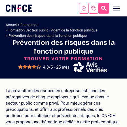
Aller
au
RECHERC
ME
Logo
MOB
contenu
site
Aller
Accueil
Formations
au
Formation Secteur public : Agent de la fonction publique
menu
Prévention des risques dans la fonction publique
Aller
Prévention des risques dans la
à
fonction publique
la
TROUVER VOTRE FORMATION
recherche
4.3/5 - 25 avis
La prévention des risques en entreprise est l'une des
prérogatives de chaque employeur, qu'il évolue dans le
secteur public comme privé. Pour mieux gérer ces
préocupations, et offrir aux professionnels des clés
pratiques pour anticiper et prévenir des risques, le CNFCE
vous propose une thématique dédiée à cette problématique.