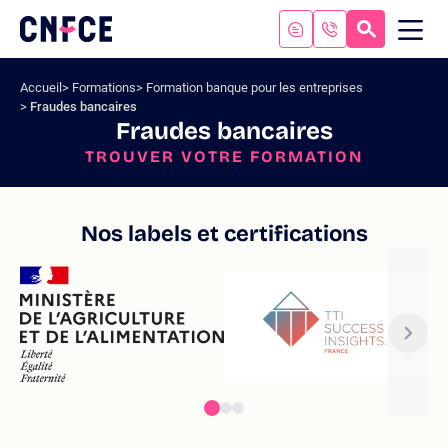
Aller
au
RECHERC
ME
Logo
MOB
contenu
site
Aller
Accueil
Formations
Formation banque pour les entreprises
au
Fraudes bancaires
menu
Fraudes bancaires
Aller
TROUVER VOTRE FORMATION
à
la
recherche
Nos labels et certifications