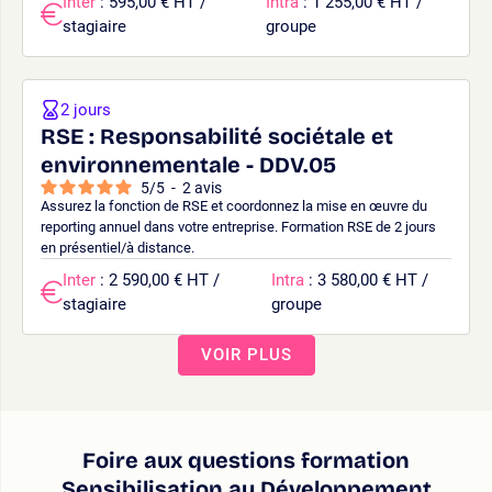
Inter
: 595,00 € HT /
Intra
: 1 255,00 € HT /
stagiaire
groupe
2 jours
RSE : Responsabilité sociétale et
environnementale - DDV.05
5
/
5
-
2
avis
Assurez la fonction de RSE et coordonnez la mise en œuvre du
reporting annuel dans votre entreprise. Formation RSE de 2 jours
en présentiel/à distance.
Inter
: 2 590,00 € HT /
Intra
: 3 580,00 € HT /
stagiaire
groupe
VOIR PLUS
Foire aux questions formation
Sensibilisation au Développement