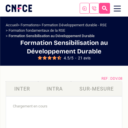
Aller
au
RECHERC
ME
Logo
MOB
contenu
site
Aller
Accueil
Formations
Formation Développement durable - RSE
au
Formation fondamentaux de la RSE
menu
Formation Sensibilisation au Développement Durable
Aller
Formation Sensibilisation au
à
Développement Durable
la
4.5
/
5
-
21
avis
recherche
REF : DDV.08
INTER
INTRA
SUR-MESURE