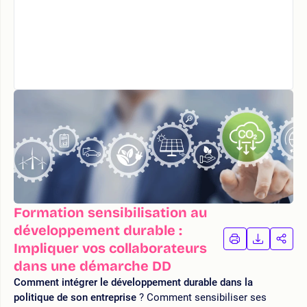
Formation sensibilisation au
développement durable :
IMPRIMER
TÉLÉCHA
PAR
Impliquer vos collaborateurs
LA
LA
dans une démarche DD
FORMATION
FORMAT
FOR
Comment intégrer le développement durable dans la
politique de son entreprise
? Comment sensibiliser ses