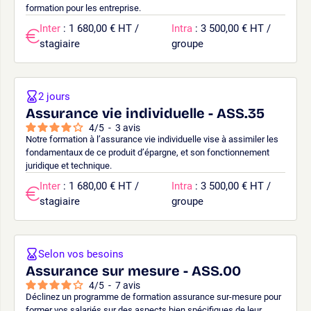
formation pour les entreprise.
Inter
: 1 680,00 € HT /
Intra
: 3 500,00 € HT /
stagiaire
groupe
2 jours
Assurance vie individuelle - ASS.35
4
/
5
-
3
avis
Notre formation à l’assurance vie individuelle vise à assimiler les
fondamentaux de ce produit d’épargne, et son fonctionnement
juridique et technique.
Inter
: 1 680,00 € HT /
Intra
: 3 500,00 € HT /
stagiaire
groupe
Selon vos besoins
Assurance sur mesure - ASS.00
4
/
5
-
7
avis
Déclinez un programme de formation assurance sur-mesure pour
former vos salariés sur des aspects bien spécifiques de leur