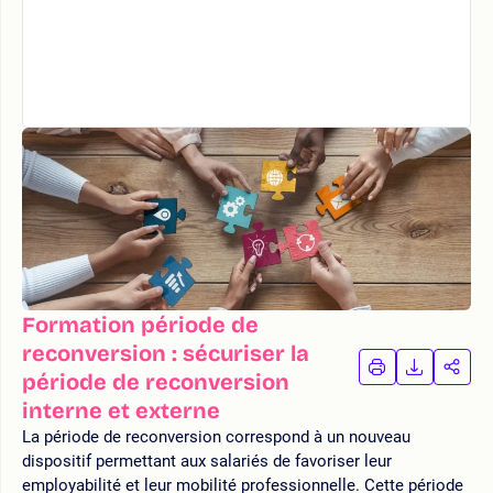
Formation période de
reconversion : sécuriser la
IMPRIMER
TÉLÉCHA
PAR
période de reconversion
LA
LA
interne et externe
FORMATION
FORMAT
FOR
La période de reconversion correspond à un nouveau
dispositif permettant aux salariés de favoriser leur
employabilité et leur mobilité professionnelle. Cette période