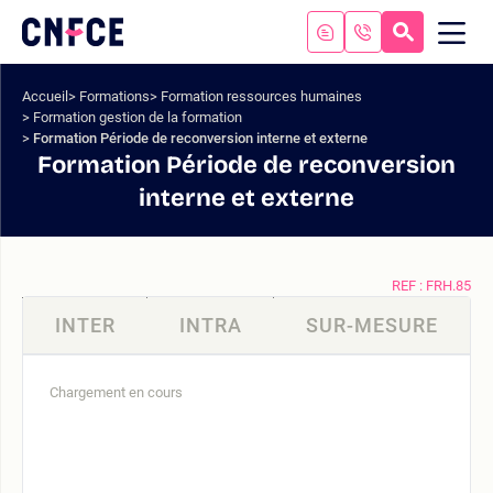
Aller
au
RECHERC
ME
Logo
MOB
contenu
site
Aller
Accueil
Formations
Formation ressources humaines
au
Formation gestion de la formation
menu
Formation Période de reconversion interne et externe
Aller
Formation Période de reconversion
à
interne et externe
la
recherche
REF : FRH.85
INTER
INTRA
SUR-MESURE