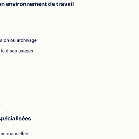
son environnement de travail
usion ou archivage
ote à ses usages
s
 spécialisées
ions manuelles