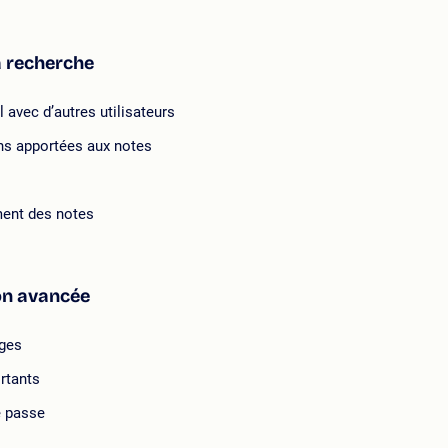
a recherche
 avec d’autres utilisateurs
ns apportées aux notes
ement des notes
on avancée
ages
rtants
e passe