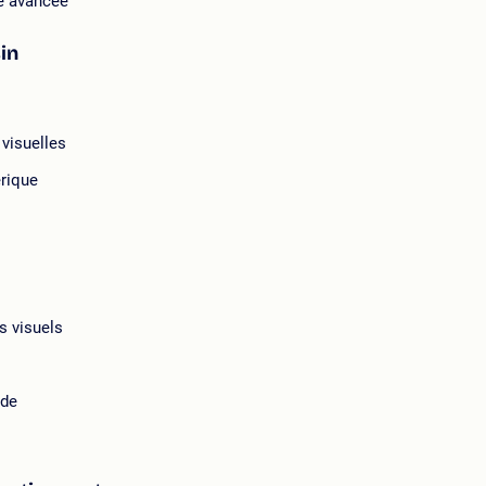
se avancée
sin
visuelles
érique
s visuels
ide