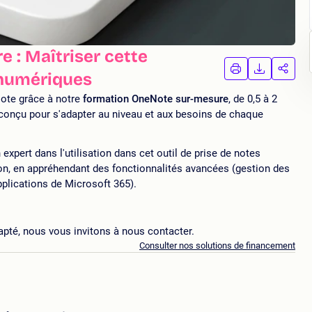
 : Maîtriser cette
IMPRIMER
TÉLÉCHA
PAR
 numériques
LA
LA
FORMATION
FORMAT
FORM
Note grâce à notre
formation OneNote sur-mesure
, de 0,5 à 2
 conçu pour s'adapter au niveau et aux besoins de chaque
xpert dans l'utilisation dans cet outil de prise de notes
tion, en appréhendant des fonctionnalités avancées (gestion des
plications de Microsoft 365).
apté, nous vous invitons à nous contacter.
Consulter nos solutions de financement