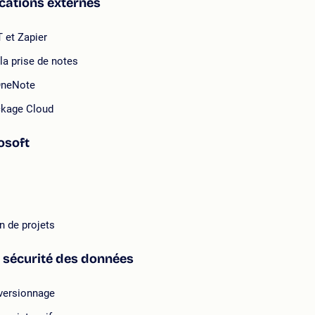
ications externes
T et Zapier
a prise de notes
 OneNote
ockage Cloud
osoft
n de projets
 sécurité des données
 versionnage