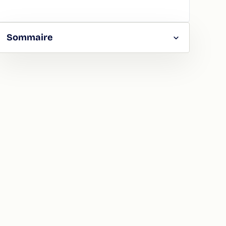
Sommaire
RGER
TAGER
LA
ION
ATION