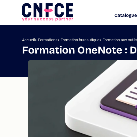
Aller
au
Catalogue
Logo
contenu
site
Aller
au
menu
Accueil
Formations
Formation bureautique
Formation aux outils
Aller
Formation OneNote : D
à
la
recherche