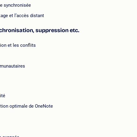
re synchronisée
age et l’accès distant
hronisation, suppression etc.
on et les conflits
mmunautaires
ité
ation optimale de OneNote