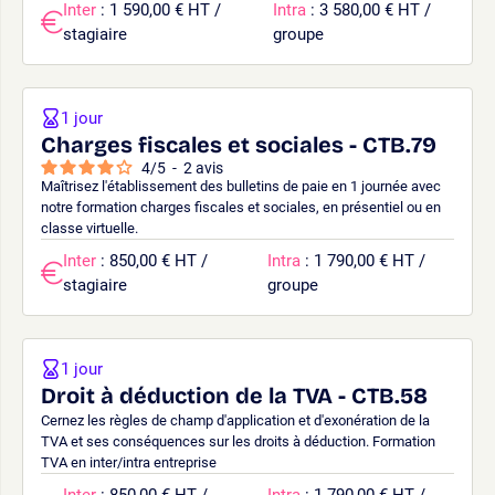
Inter
: 1 590,00 € HT /
Intra
: 3 580,00 € HT /
stagiaire
groupe
1 jour
Charges fiscales et sociales - CTB.79
4
/
5
-
2
avis
Maîtrisez l'établissement des bulletins de paie en 1 journée avec
notre formation charges fiscales et sociales, en présentiel ou en
classe virtuelle.
Inter
: 850,00 € HT /
Intra
: 1 790,00 € HT /
stagiaire
groupe
1 jour
Droit à déduction de la TVA - CTB.58
Cernez les règles de champ d'application et d'exonération de la
TVA et ses conséquences sur les droits à déduction. Formation
TVA en inter/intra entreprise
Inter
: 850,00 € HT /
Intra
: 1 790,00 € HT /