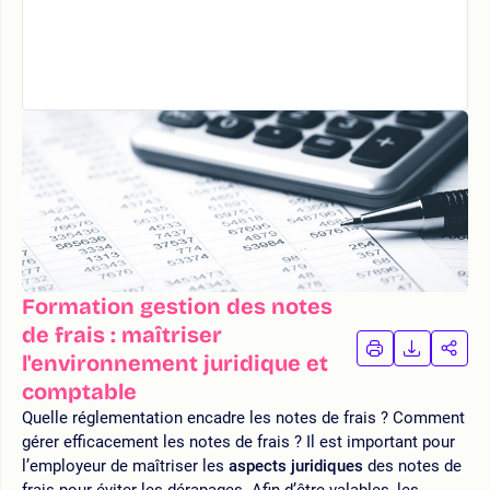
Formation gestion des notes
de frais : maîtriser
IMPRIMER
TÉLÉCHA
PAR
l'environnement juridique et
LA
LA
comptable
FORMATION
FORMAT
FOR
Quelle réglementation encadre les notes de frais ? Comment
gérer efficacement les notes de frais ? Il est important pour
l’employeur de maîtriser les
aspects juridiques
des notes de
frais pour éviter les dérapages. Afin d’être valables, les