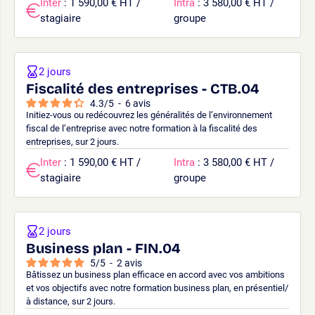
Inter
: 1 590,00 € HT /
Intra
: 3 580,00 € HT /
stagiaire
groupe
2 jours
Fiscalité des entreprises - CTB.04
4.3
/
5
-
6
avis
Initiez-vous ou redécouvrez les généralités de l’environnement
fiscal de l’entreprise avec notre formation à la fiscalité des
entreprises, sur 2 jours.
Inter
: 1 590,00 € HT /
Intra
: 3 580,00 € HT /
stagiaire
groupe
2 jours
Business plan - FIN.04
5
/
5
-
2
avis
Bâtissez un business plan efficace en accord avec vos ambitions
et vos objectifs avec notre formation business plan, en présentiel/
à distance, sur 2 jours.