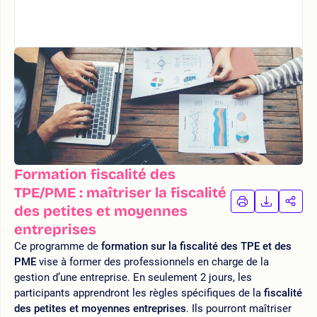
Formation fiscalité des
TPE/PME : maîtriser la fiscalité
IMPRIMER
TÉLÉCHA
PAR
des petites et moyennes
LA
LA
entreprises
FORMATION
FORMAT
FOR
Ce programme de
formation sur la fiscalité des TPE et des
PME
vise à former des professionnels en charge de la
gestion d’une entreprise. En seulement 2 jours, les
participants apprendront les règles spécifiques de la
fiscalité
des petites et moyennes entreprises
. Ils pourront maîtriser