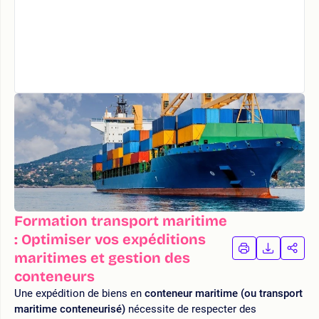
Formation transport maritime
: Optimiser vos expéditions
IMPRIMER
TÉLÉCHA
PAR
maritimes et gestion des
LA
LA
conteneurs
FORMATION
FORMAT
FOR
Une expédition de biens en
conteneur maritime (ou transport
maritime conteneurisé)
nécessite de respecter des