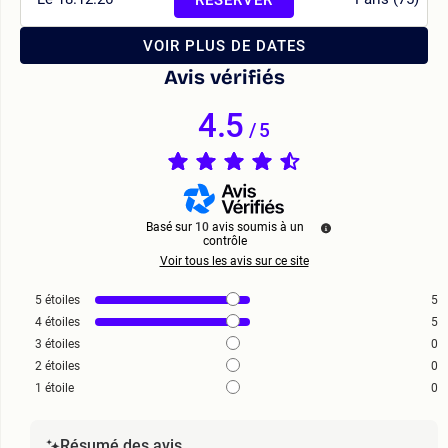
VOIR PLUS DE DATES
Avis vérifiés
4.5
/
5
Basé sur
10
avis soumis à un
contrôle
Voir tous les avis sur ce site
5
étoiles
5
4
étoiles
5
3
étoiles
0
2
étoiles
0
1
étoile
0
Résumé des avis