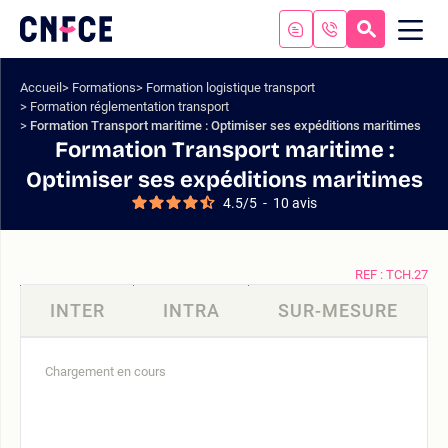
Aller
au
RECHERC
ME
Logo
MOB
contenu
site
Aller
Accueil
Formations
Formation logistique transport
au
Formation réglementation transport
menu
Formation Transport maritime : Optimiser ses expéditions maritimes
Aller
Formation Transport maritime :
à
Optimiser ses expéditions maritimes
la
4.5
/
5
-
10
avis
recherche
REF : TCH.27
INTER
INTRA
SUR-MESURE