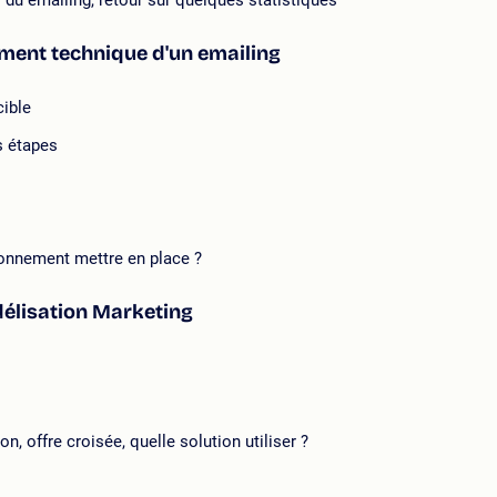
 du emailing, retour sur quelques statistiques
ement technique d'un emailing
cible
s étapes
tionnement mettre en place ?
idélisation Marketing
n, offre croisée, quelle solution utiliser ?