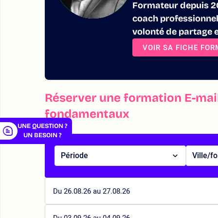
Formateur depuis 20
coach professionnel 
volonté de partage 
VOIR SA FICHE FO
er
Réserver une formation E-mail
fondamentaux
UNE QUESTION ?
UN BESOIN ?
Période
Ville/f
Du 26.08.26 au 27.08.26
Du 03.09.26 au 04.09.26