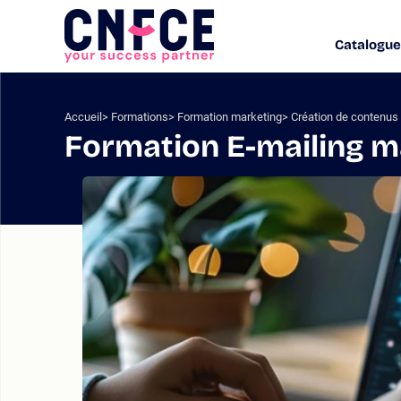
Aller
au
Catalogue
Logo
contenu
site
Aller
au
menu
Accueil
Formations
Formation marketing
Création de contenu
Aller
Formation E-mailing m
à
la
recherche