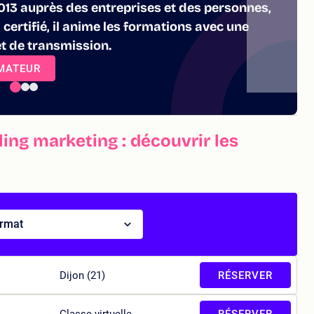
13 auprès des entreprises et des personnes,
certifié, il anime les formations avec une
et de transmission.
RMATEUR
ing marketing : découvrir les
ormat
Dijon (21)
RÉSERVER
Classe virtuelle