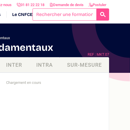
ez-nous
01 81 22 22 18
Demande de devis
Postuler
s
Le CNFCE
RECHERCH
entaux
ondamentaux
REF : MKT.07
INTER
INTRA
SUR-MESURE