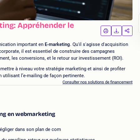
ting: Appréhender le
IMPRIMER
TÉLÉCHA
PAR
LA
LA
FORMATION
FORMAT
FORM
nication important en
E-marketing
. Qu'il s'agisse d'acquisition
corporate, il est essentiel de construire des campagnes
ent, les conversions, et le retour sur investissement (ROI).
mettre à niveau votre stratégie marketing et ainsi de profiter
 utilisant l’e-mailing de façon pertinente.
Consulter nos solutions de financement
ling en webmarketing
négliger dans son plan de com