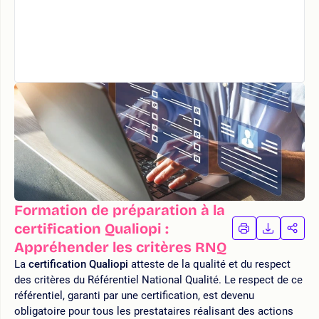
Formation de préparation à la
certification Qualiopi :
IMPRIMER
TÉLÉCHA
PAR
LA
LA
Appréhender les critères RNQ
FORMATION
FORMAT
FOR
La
certification Qualiopi
atteste de la qualité et du respect
des critères du Référentiel National Qualité. Le respect de ce
référentiel, garanti par une certification, est devenu
obligatoire pour tous les prestataires réalisant des actions