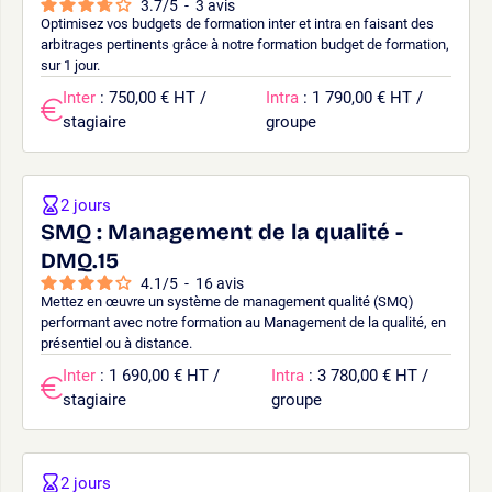
3.7
/
5
-
3
avis
Optimisez vos budgets de formation inter et intra en faisant des
arbitrages pertinents grâce à notre formation budget de formation,
sur 1 jour.
Inter
: 750,00 € HT /
Intra
: 1 790,00 € HT /
stagiaire
groupe
2 jours
SMQ : Management de la qualité -
DMQ.15
4.1
/
5
-
16
avis
Mettez en œuvre un système de management qualité (SMQ)
performant avec notre formation au Management de la qualité, en
présentiel ou à distance.
Inter
: 1 690,00 € HT /
Intra
: 3 780,00 € HT /
stagiaire
groupe
2 jours