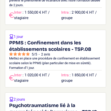
prévenir le phénomène de vicariance avec notre formation dédiée
de 2 jours.
Inter
: 1 550,00 € HT /
Intra
: 2 900,00 € HT /
stagiaire
groupe
1 jour
PPMS : Confinement dans les
établissements scolaires - TSP.08
5
/
5
-
2
avis
Mettez en place une procédure de confinement en établissement
scolaire selon le PPMS (plan particulier de mise en sûreté).
Formation d'1 jour.
Inter
: 1 020,00 € HT /
Intra
: 1 850,00 € HT /
stagiaire
groupe
2 jours
Psychotraumatisme lié à la