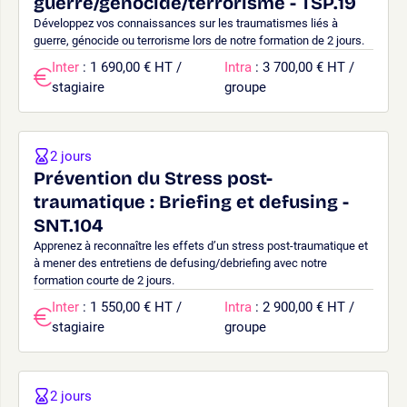
guerre/génocide/terrorisme - TSP.19
Développez vos connaissances sur les traumatismes liés à
guerre, génocide ou terrorisme lors de notre formation de 2 jours.
Inter
: 1 690,00 € HT /
Intra
: 3 700,00 € HT /
stagiaire
groupe
2 jours
Prévention du Stress post-
traumatique : Briefing et defusing -
SNT.104
Apprenez à reconnaître les effets d’un stress post-traumatique et
à mener des entretiens de defusing/debriefing avec notre
formation courte de 2 jours.
Inter
: 1 550,00 € HT /
Intra
: 2 900,00 € HT /
stagiaire
groupe
2 jours