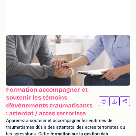
Formation accompagner et
soutenir les témoins
IMPRIMER
TÉLÉCHA
PAR
d'événements traumatisants
LA
LA
: attentat / actes terroriste
FORMATION
FORMAT
FOR
Apprenez à soutenir et accompagner les victimes de
traumatismes dûs à des attentats, des actes terroristes ou
les agressions. Cette
formation sur la gestion des