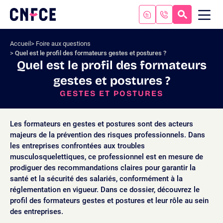
Aller
au
RECHERC
ME
Logo
MOB
contenu
site
Aller
Accueil
Foire aux questions
au
Quel est le profil des formateurs gestes et postures ?
menu
Quel est le profil des formateurs
Aller
gestes et postures ?
à
la
GESTES ET POSTURES
recherche
Les formateurs en gestes et postures sont des acteurs
majeurs de la prévention des risques professionnels. Dans
les entreprises confrontées aux troubles
musculosquelettiques, ce professionnel est en mesure de
prodiguer des recommandations claires pour garantir la
santé et la sécurité des salariés, conformément à la
réglementation en vigueur. Dans ce dossier, découvrez le
profil des formateurs gestes et postures et leur rôle au sein
des entreprises.