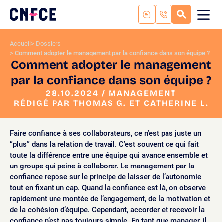
Aller
au
RECHERC
ME
Logo
MOB
contenu
site
Aller
Accueil
Dossiers
au
Comment adopter le management par la confiance dans son équipe ?
menu
Comment adopter le management
Aller
par la confiance dans son équipe ?
à
la
28.10.2024 / MANAGEMENT
RÉDIGÉ PAR THOMAS G. ET CATHERINE L.
recherche
Faire confiance à ses collaborateurs, ce n’est pas juste un
“plus” dans la relation de travail. C’est souvent ce qui fait
toute la différence entre une équipe qui avance ensemble et
un groupe qui peine à collaborer. Le management par la
confiance repose sur le principe de laisser de l’autonomie
tout en fixant un cap. Quand la confiance est là, on observe
rapidement une montée de l’engagement, de la motivation et
de la cohésion d’équipe. Cependant, accorder et recevoir la
confiance n’est pas toujours simple. En tant que manager, il