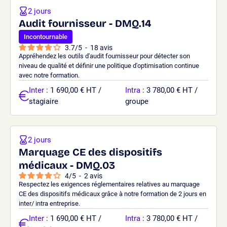
2 jours
Audit fournisseur - DMQ.14
Incontournable
3.7
/
5
-
18
avis
Appréhendez les outils d'audit fournisseur pour détecter son
niveau de qualité et définir une politique d'optimisation continue
avec notre formation.
Inter
: 1 690,00 € HT /
Intra
: 3 780,00 € HT /
stagiaire
groupe
2 jours
Marquage CE des dispositifs
médicaux - DMQ.03
4
/
5
-
2
avis
Respectez les exigences réglementaires relatives au marquage
CE des dispositifs médicaux grâce à notre formation de 2 jours en
inter/ intra entreprise.
Inter
: 1 690,00 € HT /
Intra
: 3 780,00 € HT /