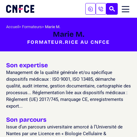
Aller
au
RECHERC
ME
Logo
MOB
contenu
site
Aller
Accueil
Formateurs
Marie M.
au
Marie M.
menu
FORMATEUR.RICE AU CNFCE
Aller
à
la
recherche
Son expertise
Management de la qualité générale et/ou spécifique
dispositifs médicaux : ISO 9001, ISO 13485, démarche
qualité, audit interne, gestion documentaire, cartographie des
processus... Réglementation liée aux dispositifs médicaux :
Règlement (UE) 2017/745, marquage CE, enregistrements
export...
Son parcours
Issue d’un parcours universitaire amorcé à l’Université de
Nantes par une Licence en « Biologie Cellulaire &