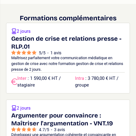
Formations complémentaires
2 jours
Gestion de crise et relations presse -
RLP.01
5
/
5
-
1
avis
Maîtrisez parfaitement votre communication médiatique en
gestion de crise avec notre formation gestion de crise et relations
presse de 2 jours.
Inter
: 1 590,00 € HT /
Intra
: 3 780,00 € HT /
stagiaire
groupe
2 jours
Argumenter pour convaincre :
Maîtriser l'argumentation - VNT.19
4.7
/
5
-
3
avis
Développez une argumentation cohérente et convaincante en