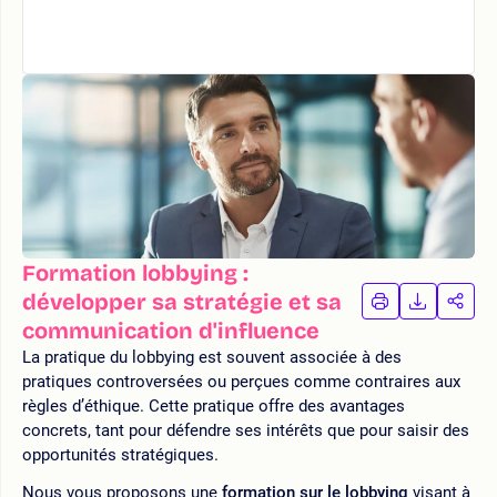
Formation lobbying :
développer sa stratégie et sa
IMPRIMER
TÉLÉCHA
PAR
LA
LA
communication d'influence
FORMATION
FORMAT
FOR
La pratique du lobbying est souvent associée à des
pratiques controversées ou perçues comme contraires aux
règles d’éthique. Cette pratique offre des avantages
concrets, tant pour défendre ses intérêts que pour saisir des
opportunités stratégiques.
Nous vous proposons une
formation sur le lobbying
visant à