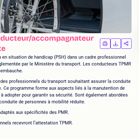
nducteur/accompagnateur
IMPRIMER
TÉLÉCHA
PAR
te
LA
LA
FORMATION
FORMAT
FORM
u en situation de handicap (PSH) dans un cadre professionnel
églementée par le Ministère du transport. Les conducteurs TPMR
ur embauche.
es professionnels du transport souhaitant assurer la conduite
e. Ce programme forme aux aspects liés à la manutention de
à adopter pour garantir sa sécurité. Sont également abordées
onduite de personnes à mobilité réduite.
 adaptés aux spécificités des PMR.
onnels recevront l’attestation TPMR.