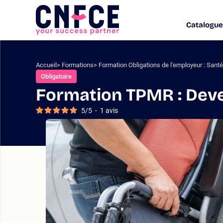
Aller
au
Catalogue
Logo
contenu
site
Aller
au
menu
Accueil
Formations
Formation Obligations de l'employeur : Santé 
Aller
Obligatoire
à
Formation TPMR : Dev
la
recherche
5
/
5
-
1
avis