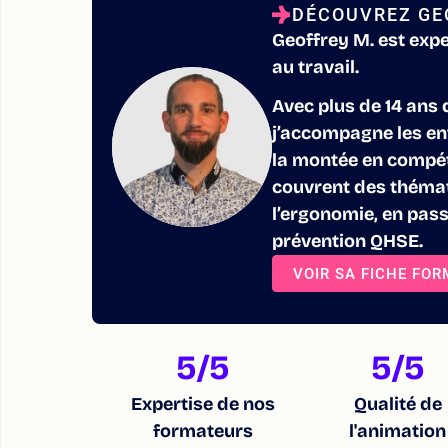
DÉCOUVREZ GE
Geoffrey M. est expe
au travail.
Avec plus de 14 ans 
j’accompagne les en
la montée en compét
couvrent des thémati
l’ergonomie, en pass
prévention QHSE.
VOIR SA FICHE FO
5
/5
5
/5
Expertise de nos
Qualité de
formateurs
l'animation