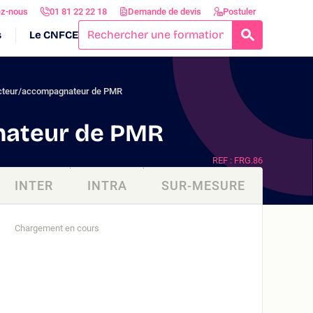
ez-nous
01 81 22 22 18
Demande de devis
Postuler
s
Le CNFCE
RECHERCH
ucteur/accompagnateur de PMR
nateur de PMR
REF : FRG.86
INTER
INTRA
SUR-MESURE