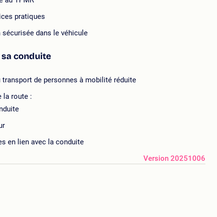
dié au TPMR
ices pratiques
n sécurisée dans le véhicule
r sa conduite
 transport de personnes à mobilité réduite
la route :
nduite
ur
es en lien avec la conduite
Version 20251006