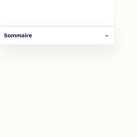
Sommaire
RGER
TAGER
LA
ION
ATION