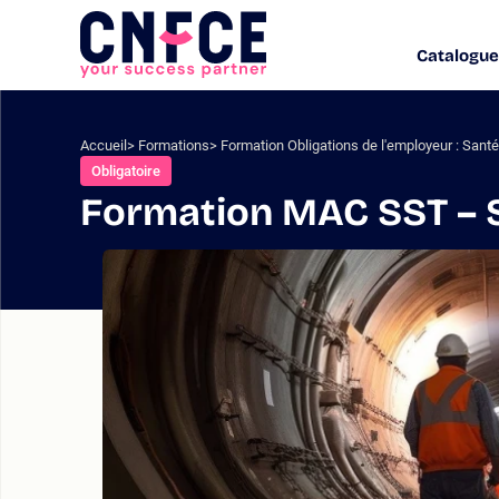
Aller
au
Catalogue
Logo
contenu
site
Aller
au
menu
Accueil
Formations
Formation Obligations de l'employeur : Santé 
Aller
Obligatoire
à
Formation MAC SST – S
la
recherche