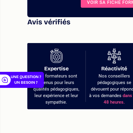
VOIR SA FICHE FO
Avis vérifiés
er
Expertise
Réactivité
Nos formateurs sont
Nos conseillers
UNE QUESTION ?
retenus pour leurs
pédagogiques se
UN BESOIN ?
qualités pédagogiques,
dévouent pour répon
leur expérience et leur
à vos demandes
dans 
sympathie.
48 heures.