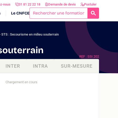
ez-nous
01 81 22 22 18
Demande de devis
Postuler
s
Le CNFCE
RECHERCH
STS : Secourisme en milieu souterrain
souterrain
REF : SSI.202
INTER
INTRA
SUR-MESURE