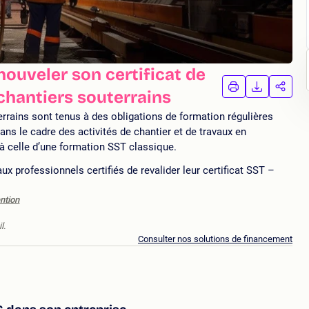
ouveler son certificat de
IMPRIMER
TÉLÉCHA
PAR
chantiers souterrains
LA
LA
FORMATION
FORMAT
FORM
rrains sont tenus à des obligations de formation régulières
ans le cadre des activités de chantier et de travaux en
e à celle d’une formation SST classique.
x professionnels certifiés de revalider leur certificat SST –
ntion
l.
Consulter nos solutions de financement