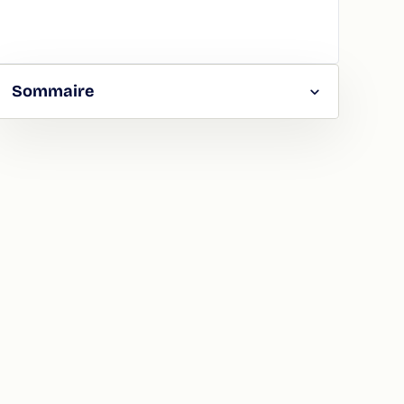
Sommaire
RGER
TAGER
LA
ION
ATION