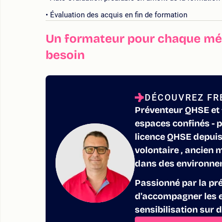
Évaluation des acquis en fin de formation
Un formateur pour chaque mét
besoin
DÉCOUVREZ FRÉ
Préventeur QHSE et 
espaces confinés - p
licence QHSE depuis
volontaire , ancien 
dans des environnem
Passionné par la pr
d'accompagner les e
sensibilisation sur 