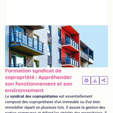
Formation syndicat de
copropriété : Appréhender
IMPRIMER
TÉLÉCHA
PAR
son fonctionnement et son
LA
LA
environnement
FORMATION
FORMAT
FOR
Le
syndicat des copropriétaires
est essentiellement
composé des copropriétaies d'un immeuble ou d'un bien
immobilier réparti en plusieurs lots. Il assure la gestion des
parties communes et défend les intérêts des propriétaires. Il