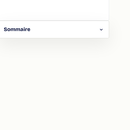
Sommaire
RGER
TAGER
LA
ION
ATION