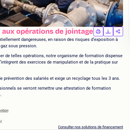
n aux opérations de jointage
IMPRIMER
TÉLÉCHA
PAR
LA
LA
tiellement dangereuses, en raison des risques d’exposition à
FORMATION
FORMAT
FORM
u gaz sous pression.
ser de telles opérations, notre organisme de formation dispense
’intègrent des exercices de manipulation et de la pratique sur
 prévention des salariés et exige un recyclage tous les 3 ans.
ssionnels se verront remettre une attestation de formation
on.
ntion
l.
Consulter nos solutions de financement