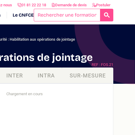
ez-nous
01 81 22 22 18
Demande de devis
Postuler
s
Le CNFCE
RECHERCH
ité : Habilitation aux opérations de jointage
rations de jointage
REF : FOS.21
INTER
INTRA
SUR-MESURE