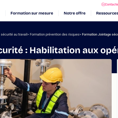
Contact
Formation sur mesure
Notre offre
Ressource
sécurité au travail
Formation prévention des risques
Formation Jointage sécur
urité : Habilitation aux opé