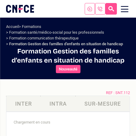
Aller
au
RECHERC
ME
Logo
MOB
contenu
site
Aller
Accueil
Formations
au
Formation santé/médico-social pour les professionnels
menu
Formation communication thérapeutique
Aller
Formation Gestion des familles d’enfants en situation de handicap
à
Formation Gestion des familles
la
d’enfants en situation de handicap
recherche
Nouveauté
REF : SNT.112
INTER
INTRA
SUR-MESURE