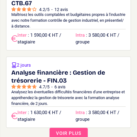
CTB.67
4.2
/
5
-
12
avis
Maîtrisez les outils comptables et budgétaires propres à l'industrie
avec notre formation contrôle de gestion industriel, en présentiel/
à distance.
Inter
: 1 590,00 € HT /
Intra
: 3 580,00 € HT /
stagiaire
groupe
2 jours
Analyse financière : Gestion de
trésorerie - FIN.03
4.7
/
5
-
6
avis
Analysez les éventuelles difficultés financières d'une entreprise et
appréhendez la gestion de trésorerie avec la formation analyse
financière, de 2 jours.
Inter
: 1 630,00 € HT /
Intra
: 3 580,00 € HT /
stagiaire
groupe
VOIR PLUS