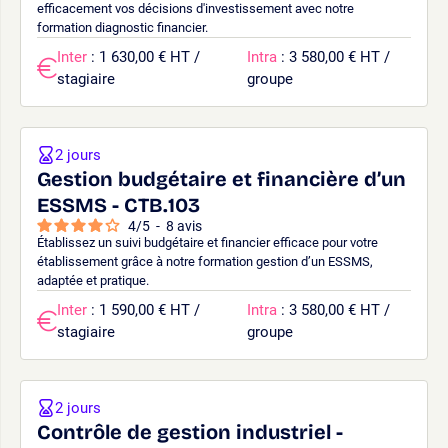
efficacement vos décisions d'investissement avec notre
formation diagnostic financier.
Inter
: 1 630,00 € HT /
Intra
: 3 580,00 € HT /
stagiaire
groupe
2 jours
Gestion budgétaire et financière d’un
ESSMS - CTB.103
4
/
5
-
8
avis
Établissez un suivi budgétaire et financier efficace pour votre
établissement grâce à notre formation gestion d’un ESSMS,
adaptée et pratique.
Inter
: 1 590,00 € HT /
Intra
: 3 580,00 € HT /
stagiaire
groupe
2 jours
Contrôle de gestion industriel -