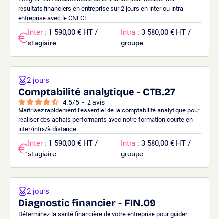
résultats financiers en entreprise sur 2 jours en inter ou intra
entreprise avec le CNFCE.
Inter
: 1 590,00 € HT /
Intra
: 3 580,00 € HT /
stagiaire
groupe
2 jours
Comptabilité analytique - CTB.27
4.5
/
5
-
2
avis
Maîtrisez rapidement l'essentiel de la comptabilité analytique pour
réaliser des achats performants avec notre formation courte en
inter/intra/à distance.
Inter
: 1 590,00 € HT /
Intra
: 3 580,00 € HT /
stagiaire
groupe
2 jours
Diagnostic financier - FIN.09
Déterminez la santé financière de votre entreprise pour guider