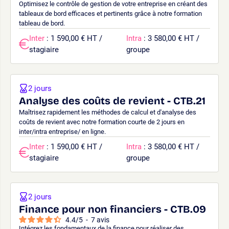
Optimisez le contrôle de gestion de votre entreprise en créant des
tableaux de bord efficaces et pertinents grâce à notre formation
tableau de bord.
Inter
: 1 590,00 € HT /
Intra
: 3 580,00 € HT /
stagiaire
groupe
2 jours
Analyse des coûts de revient - CTB.21
Maîtrisez rapidement les méthodes de calcul et d'analyse des
coûts de revient avec notre formation courte de 2 jours en
inter/intra entreprise/ en ligne.
Inter
: 1 590,00 € HT /
Intra
: 3 580,00 € HT /
stagiaire
groupe
2 jours
Finance pour non financiers - CTB.09
4.4
/
5
-
7
avis
Intégrez les fondamentaux de la finance pour réaliser des