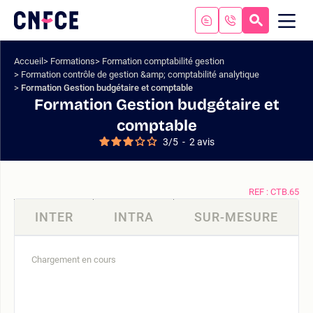
Aller
au
RECHERC
ME
Logo
MOB
contenu
site
Aller
Accueil
Formations
Formation comptabilité gestion
au
Formation contrôle de gestion &amp; comptabilité analytique
menu
Formation Gestion budgétaire et comptable
Aller
Formation Gestion budgétaire et
à
comptable
la
3
/
5
-
2
avis
recherche
REF : CTB.65
INTER
INTRA
SUR-MESURE