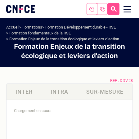
Aller
au
RECHERC
ME
Logo
MOB
contenu
site
Aller
Accueil
Formations
Formation Développement durable - RSE
au
Formation fondamentaux de la RSE
menu
Formation Enjeux de la transition écologique et leviers d’action
Aller
Formation Enjeux de la transition
à
écologique et leviers d’action
la
recherche
REF : DDV.28
INTER
INTRA
SUR-MESURE