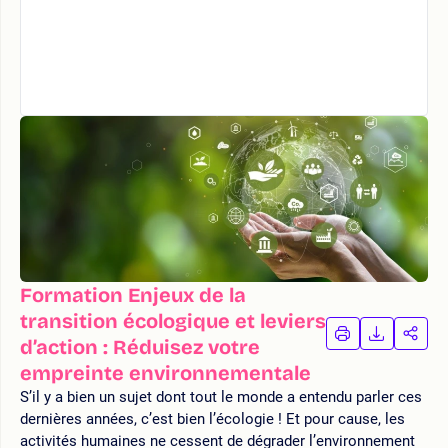
Formation Enjeux de la
transition écologique et leviers
IMPRIMER
TÉLÉCHA
PAR
d’action : Réduisez votre
LA
LA
empreinte environnementale
FORMATION
FORMAT
FOR
S’il y a bien un sujet dont tout le monde a entendu parler ces
dernières années, c’est bien l’écologie ! Et pour cause, les
activités humaines ne cessent de dégrader l’environnement