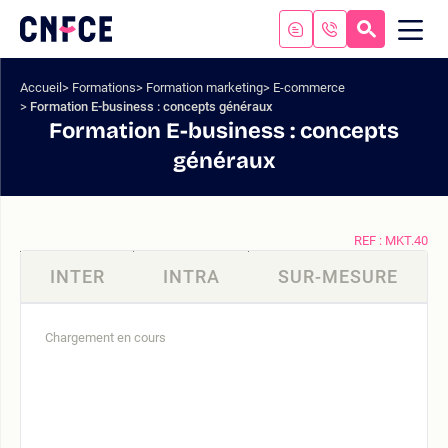
Aller
au
RECHERC
ME
Logo
MOB
contenu
site
Aller
Accueil
Formations
Formation marketing
E-commerce
au
Formation E-business : concepts généraux
menu
Formation E-business : concepts
Aller
généraux
à
la
recherche
REF : MKT.40
INTER
INTRA
SUR-MESURE