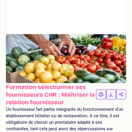
Formation sélectionner ses
fournisseurs CHR : Maîtriser la
IMPRIMER
TÉLÉCHA
PAR
LA
LA
relation fournisseur
FORMATION
FORMAT
FOR
Un fournisseur fait partie intégrante du fonctionnement d’un
établissement hôtelier ou de restauration. A ce titre, il est
obligatoire de choisir un prestataire adapté à ses
contraintes, tant cela peut avoir des répercussions sur