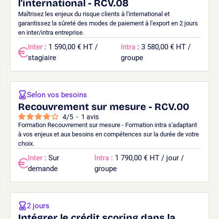
l’international - RCV.08
Maîtrisez les enjeux du risque clients à l'international et
garantissez la sûreté des modes de paiement à l'export en 2 jours
en inter/intra entreprise.
Inter
: 1 590,00 € HT /
Intra
: 3 580,00 € HT /
stagiaire
groupe
Selon vos besoins
Recouvrement sur mesure - RCV.00
4
/
5
-
1
avis
Formation Recouvrement sur mesure - Formation intra s'adaptant
à vos enjeux et aux besoins en compétences sur la durée de votre
choix.
Inter
: Sur
Intra
: 1 790,00 € HT / jour /
demande
groupe
2 jours
Intégrer le crédit scoring dans la