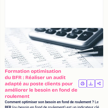
Formation optimisation
du BFR : Réaliser un audit
adapté au poste clients pour
IMPRIMER
TÉLÉCHA
PAR
LA
LA
améliorer le besoin en fond de
FORMATION
FORMAT
FOR
roulement
Comment optimiser son besoin en fond de roulement ?
Le
BFR
(ou besoin en fond de roulement) est un indicateur clé