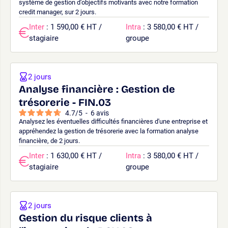
système de gestion d’objectifs motivants avec notre formation
credit manager, sur 2 jours.
Inter
: 1 590,00 € HT /
Intra
: 3 580,00 € HT /
stagiaire
groupe
2 jours
Analyse financière : Gestion de
trésorerie - FIN.03
4.7
/
5
-
6
avis
Analysez les éventuelles difficultés financières d'une entreprise et
appréhendez la gestion de trésorerie avec la formation analyse
financière, de 2 jours.
Inter
: 1 630,00 € HT /
Intra
: 3 580,00 € HT /
stagiaire
groupe
2 jours
Gestion du risque clients à