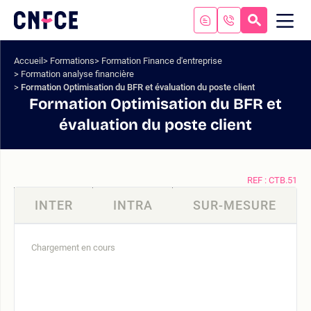
Aller
au
RECHERC
ME
Logo
MOB
contenu
site
Aller
Accueil
Formations
Formation Finance d'entreprise
au
Formation analyse financière
menu
Formation Optimisation du BFR et évaluation du poste client
Aller
Formation Optimisation du BFR et
à
évaluation du poste client
la
recherche
REF : CTB.51
INTER
INTRA
SUR-MESURE