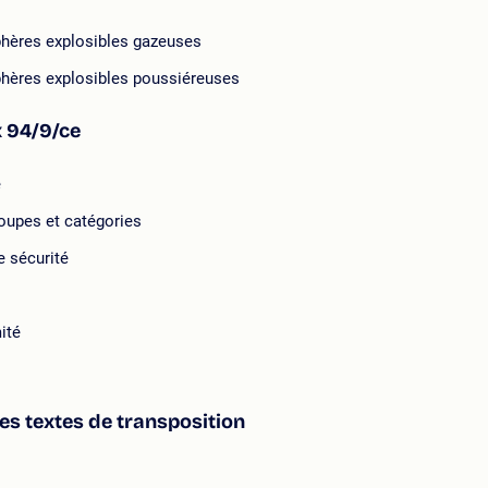
phères explosibles gazeuses
phères explosibles poussiéreuses
x 94/9/ce
e
oupes et catégories
e sécurité
ité
ses textes de transposition