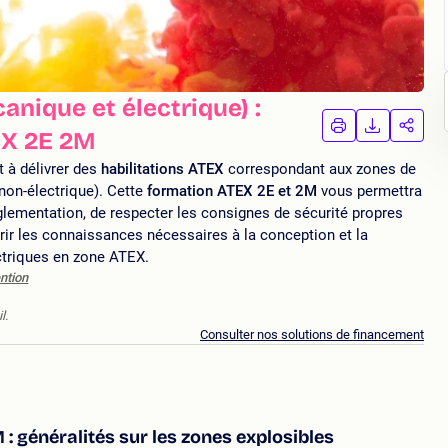
nique et électrique) :
IMPRIMER
TÉLÉCHA
PAR
EX 2E 2M
LA
LA
FORMATION
FORMAT
FORM
t à délivrer des
habilitations ATEX
correspondant aux zones de
 non-électrique). Cette
formation ATEX 2E et 2M
vous permettra
lementation, de respecter les consignes de sécurité propres
ir les connaissances nécessaires à la conception et la
ectriques en zone ATEX.
ntion
l.
Consulter nos solutions de financement
: généralités sur les zones explosibles