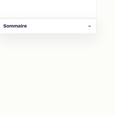
Sommaire
RGER
TAGER
LA
ION
ATION