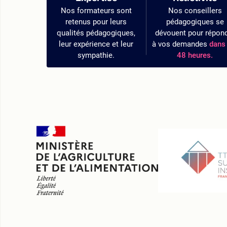
Nos formateurs sont
Nos conseillers
retenus pour leurs
pédagogiques se
qualités pédagogiques,
dévouent pour répon
leur expérience et leur
à vos demandes
dans 
sympathie.
48 heures.