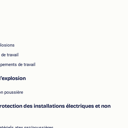
plosions
de travail
ipements de travail
’explosion
on poussière
otection des installations électriques et non
tériels atex gaz/poussières