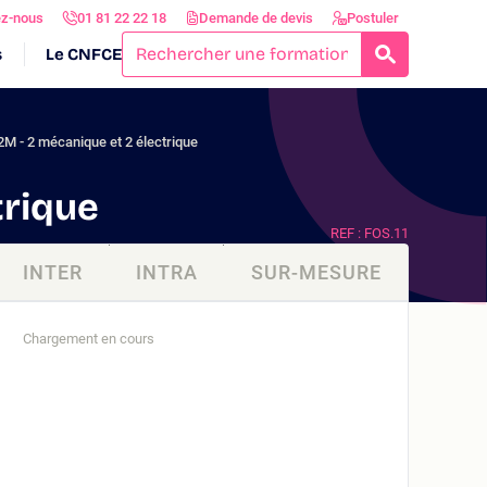
ez-nous
01 81 22 22 18
Demande de devis
Postuler
s
Le CNFCE
RECHERCH
2M - 2 mécanique et 2 électrique
trique
REF : FOS.11
INTER
INTRA
SUR-MESURE